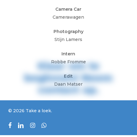
Camera Car
Camerawagen
Photography
Stijn Lamers
Intern
Robbe Fromme
Klaar
om
te
beginnen!
Neem
Edit
Daan Matser
contact
op.
© 2026 Take a loek.
facebook
linkedin
instagram
whatsapp