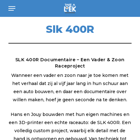
Skip
Menu
to
main
Slk
400R
content
SLK 400R Documentaire – Een Vader & Zoon
Raceproject
Wanneer een vader en zoon naar je toe komen met
het verhaal dat zij al vijf jaar lang in hun schuur aan
een auto bouwen, en daar een documentaire over
willen maken, hoef je geen seconde na te denken.
Hans en Jouy bouwden met hun eigen machines en
een 3D-printer een echte raceauto: de SLK 400R. Een
volledig custom project, waarbij elk detail met de
hand is ontworpen en gebouwd. Van techniek tot