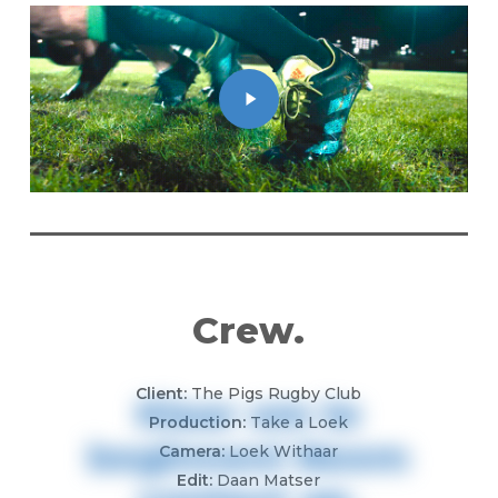
Play
Video
Crew.
Client:
The Pigs Rugby Club
Klaar
om
te
Production:
Take a Loek
beginnen!
Neem
Camera:
Loek Withaar
Edit:
Daan Matser